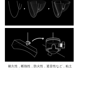
耐久性，断熱性，防火性，遮音性など，粘土
瓦の持つ性能については疑いようがない．しか
しながら，元来粘土瓦が持つ魅力は，日本の伝
統建築の中で培われてきた造形の美である．そ
こで，あえてインテリア空間で瓦をオブジェク
トとして扱い，本来の造形美による空間デザイ
ンの可能性を再発見することを意図した．
空間に解き放たれた瓦は，重力が織りなす懸
垂線（カテナリー曲線）の回転体に沿って３次
元上に配置され，さらにその仮想曲面上に配置