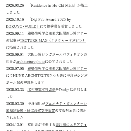
2026.03.26
「Residence in Ho Chi Minh」
が竣工
しました
2025.10.16
「Digi Fab Award 2025 by
KOKUYO×VUILD」
にて優秀賞を受賞しました
2025.09.11
建築情報学会主催大阪関西万博ツアー
の記事が
TECTURE MAG（テクチャーマガジン）
に掲載されました
2025.09.01
大阪万博シンガポールパヴィリオンの
記事が
architecturephoto
に公開されました
2025.07.05
建築情報学会主催大阪関西万博ツアー
にてHUNE ARCHITECTSさんと共に中倉がシンガ
ポール館の解説をします
2025.02.23
北村機電本社改修
をDesignに追加しま
した
2025.02.20
中倉徹紀が
ヴェネチア・ビエンナーレ
国際建築展・研究渡航支援事業
の支援対象者に選出
されました
2024.12.01
富山県が主催する
県庁周辺エリアアイ